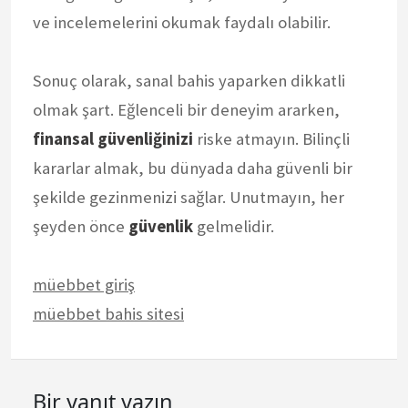
ve incelemelerini okumak faydalı olabilir.
Sonuç olarak, sanal bahis yaparken dikkatli
olmak şart. Eğlenceli bir deneyim ararken,
finansal güvenliğinizi
riske atmayın. Bilinçli
kararlar almak, bu dünyada daha güvenli bir
şekilde gezinmenizi sağlar. Unutmayın, her
şeyden önce
güvenlik
gelmelidir.
müebbet giriş
müebbet bahis sitesi
Bir yanıt yazın