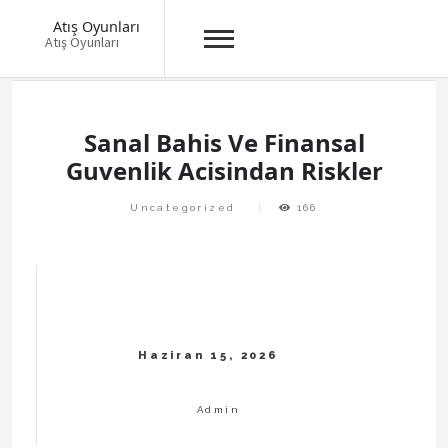
Atış Oyunları
Atış Oyunları
Skip
to
content
Sanal Bahis Ve Finansal
Guvenlik Acisindan Riskler
Uncategorized
166