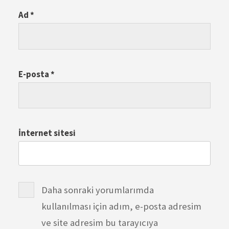
Ad
*
E-posta
*
İnternet sitesi
Daha sonraki yorumlarımda
kullanılması için adım, e-posta adresim
ve site adresim bu tarayıcıya