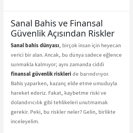
Sanal Bahis ve Finansal
Güvenlik Açısından Riskler
Sanal bahis dünyası
, birçok insan için heyecan
verici bir alan. Ancak, bu dünya sadece eğlence
sunmakla kalmıyor; aynı zamanda ciddi
finansal güvenlik riskleri
de barındırıyor.
Bahis yaparken, kazanç elde etme umuduyla
hareket ederiz. Fakat, kaybetme riski ve
dolandırıcılık gibi tehlikeleri unutmamak
gerekir. Peki, bu riskler neler? Gelin, birlikte
inceleyelim.