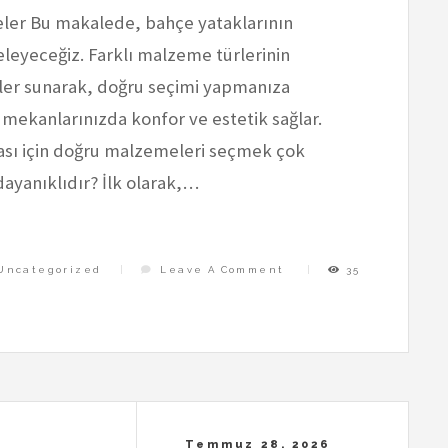
eler Bu makalede, bahçe yataklarının
eleyeceğiz. Farklı malzeme türlerinin
giler sunarak, doğru seçimi yapmanıza
 mekanlarınızda konfor ve estetik sağlar.
ası için doğru malzemeleri seçmek çok
ayanıklıdır? İlk olarak,…
On
Uncategorized
Leave A Comment
35
Bahce
Yatagi
İcin
En
Dayanikli
Malzemeler