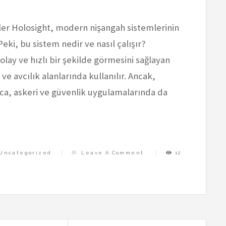
er Holosight, modern nişangah sistemlerinin
Peki, bu sistem nedir ve nasıl çalışır?
olay ve hızlı bir şekilde görmesini sağlayan
h ve avcılık alanlarında kullanılır. Ancak,
yrıca, askeri ve güvenlik uygulamalarında da
On
Uncategorized
Leave A Comment
12
Holosight
Hakkinda
Bilmeniz
Gerekenler