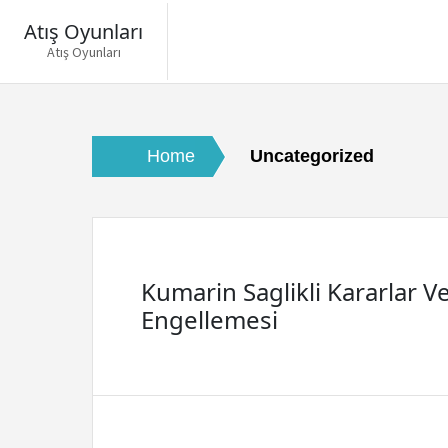
Atış Oyunları
Atış Oyunları
Skip
to
content
Home
Uncategorized
Kumarin Saglikli Kararlar V
Engellemesi