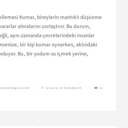
ellemesi Kumar, bireylerin mantıklı düşünme
kararlar almalarını zorlaştırır. Bu durum,
eğil, aynı zamanda çevrelerindeki insanlar
ünsenize, bir kişi kumar oynarken, aklındaki
oluyor. Bu, bir yudum su içmek yerine,
On
Uncategorized
Leave A Comment
11
Kumarin
Saglikli
Kararlar
Vermeyi
Engellemesi