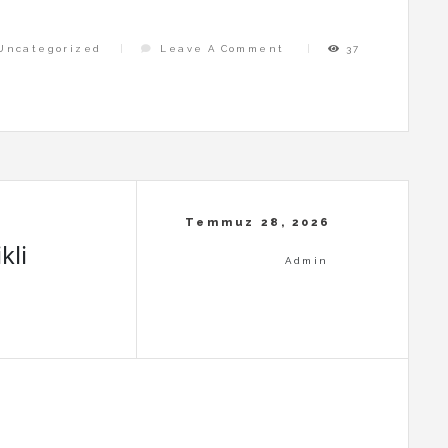
On
Uncategorized
Leave A Comment
37
Bahis
Ve
Kontrol
Kaybi
kli