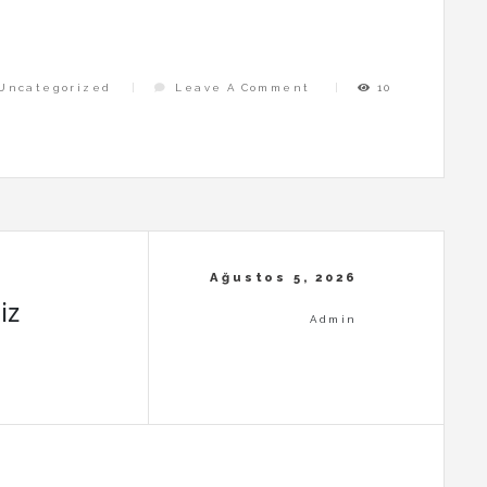
On
Uncategorized
Leave A Comment
10
Kumarin
Maddi
Guvenligi
Yok
Etmesi
iz