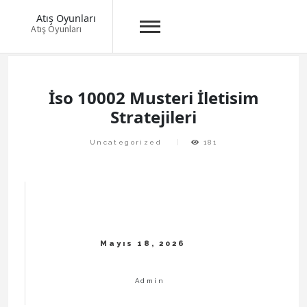
Atış Oyunları
Atış Oyunları
Skip
to
content
İso 10002 Musteri İletisim
Stratejileri
Uncategorized
181