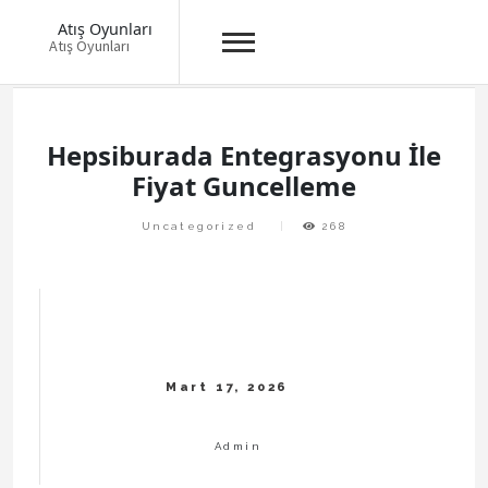
Atış Oyunları
Atış Oyunları
Skip
to
content
Hepsiburada Entegrasyonu İle
Fiyat Guncelleme
Uncategorized
268