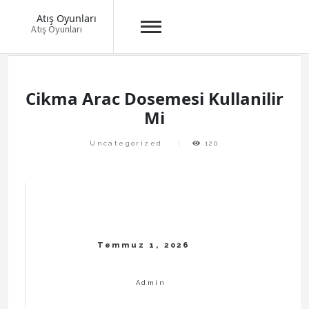
Atış Oyunları
Atış Oyunları
Skip
to
content
Cikma Arac Dosemesi Kullanilir
Mi
Uncategorized
120