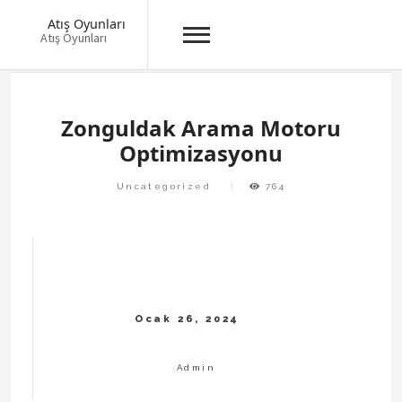
Atış Oyunları
Atış Oyunları
Skip
to
content
Zonguldak Arama Motoru
Optimizasyonu
Uncategorized
764