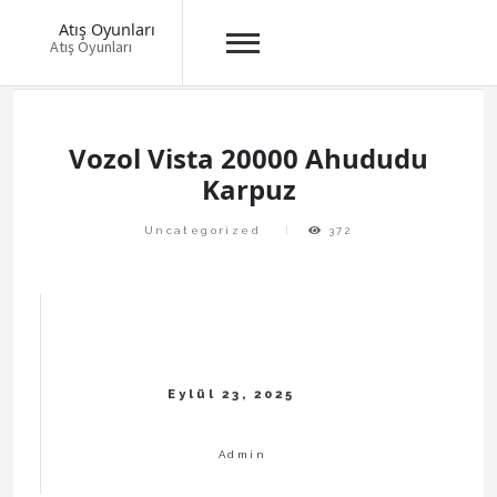
Atış Oyunları
Atış Oyunları
Skip
to
content
Vozol Vista 20000 Ahududu
Karpuz
Uncategorized
372