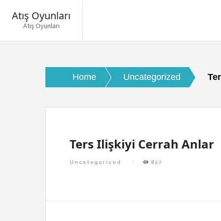
Atış Oyunları
Atış Oyunları
Skip
to
content
Home
Uncategorized
Ter
Ters Ilişkiyi Cerrah Anlar
Uncategorized
827