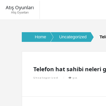
Atış Oyunları
Atış Oyunları
Skip
to
content
Home
Uncategorized
Tel
Telefon hat sahibi neleri g
Uncategorized
511