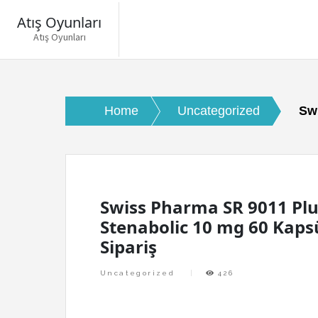
Atış Oyunları
Atış Oyunları
Skip
to
content
Home
Uncategorized
Sw
Swiss Pharma SR 9011 Pl
Stenabolic 10 mg 60 Kaps
Sipariş
Uncategorized
426