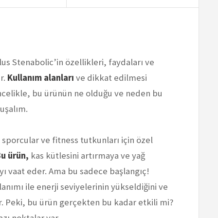
s Stenabolic’in özellikleri, faydaları ve
ir.
Kullanım alanları
ve dikkat edilmesi
Öncelikle, bu ürünün ne olduğu ve neden bu
nuşalım.
porcular ve fitness tutkunları için özel
u ürün,
kas kütlesini artırmaya ve yağ
ı vaat eder. Ama bu sadece başlangıç!
lanımı ile enerji seviyelerinin yükseldiğini ve
ar. Peki, bu ürün gerçekten bu kadar etkili mi?
zı noktalar var.