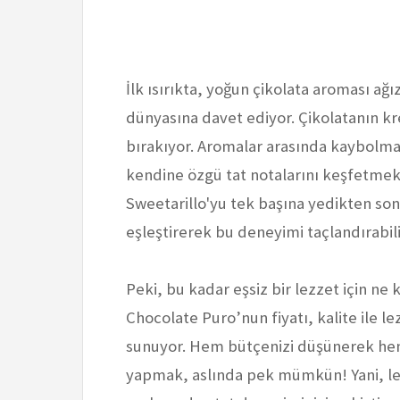
İlk ısırıkta, yoğun çikolata aroması ağı
dünyasına davet ediyor. Çikolatanın kr
bırakıyor. Aromalar arasında kaybolma
kendine özgü tat notalarını keşfetmek 
Sweetarillo'yu tek başına yedikten sonr
eşleştirerek bu deneyimi taçlandırabili
Peki, bu kadar eşsiz bir lezzet için n
Chocolate Puro’nun fiyatı, kalite ile le
sunuyor. Hem bütçenizi düşünerek hem
yapmak, aslında pek mümkün! Yani, lezz