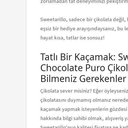
zorlamadan tat deneyiminizi pekişti
Sweetarillo, sadece bir çikolata değil, 
eşsiz bir hediye arayışındaysanız, b
hayat kısa, tatlar ise sonsuz!
Tatlı Bir Kaçamak: S
Chocolate Puro Çikola
Bilmeniz Gerekenler
Çikolata sever misiniz? Eğer öyleyseni
çikolatasını duymamış olmanız neredeys
kaçamak yapmak isteyenlerin gözdesi hâ
hakkında bilgi sahibi olmak, alışveriş
Sweetarillo'nun kalitesi fiyatına ne ka