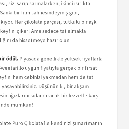
ı, sizi sarıp sarmalarken, ikinci ısırıkta
Sanki bir film sahnesindeymiş gibi,
ıyor. Her çikolata parçası, tutkulu bir aşk
, keyfini çıkar! Ama sadece tat almakla
lığını da hissetmeye hazır olun.
ir ödül.
Piyasada genellikle yüksek fiyatlarla
 Sweetarillo uygun fiyatıyla gerçek bir fırsat
 keyfini hem cebinizi yakmadan hem de tat
aşayabilirsiniz. Düşünün ki, bir akşam
sin ağızlarını sulandıracak bir lezzetle karşı
yesinde mümkün!
olate Puro Çikolata ile kendinizi şımartmanın