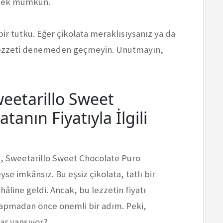
rmek mümkün.
bir tutku. Eğer çikolata meraklısıysanız ya da
u lezzeti denemeden geçmeyin. Unutmayın,
weetarillo Sweet
tanın Fiyatıyla İlgili
z, Sweetarillo Sweet Chocolate Puro
e imkânsız. Bu eşsiz çikolata, tatlı bir
line geldi. Ancak, bu lezzetin fiyatı
 yapmadan önce önemli bir adım. Peki,
dar yansıyor?