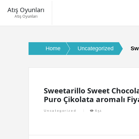
Atış Oyunları
Atış Oyunları
Skip
to
content
Home
Uncategorized
Swe
Sweetarillo Sweet Chocol
Puro Çikolata aromalı Fiy
Uncategorized
651