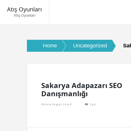
Atış Oyunları
Atış Oyunları
Skip
to
content
Home
Uncategorized
Sa
Sakarya Adapazarı SEO
Danışmanlığı
Uncategorized
741