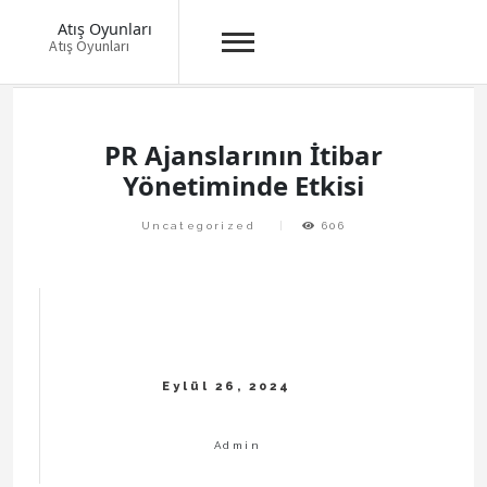
Atış Oyunları
Atış Oyunları
Skip
to
content
PR Ajanslarının İtibar
Yönetiminde Etkisi
Uncategorized
606