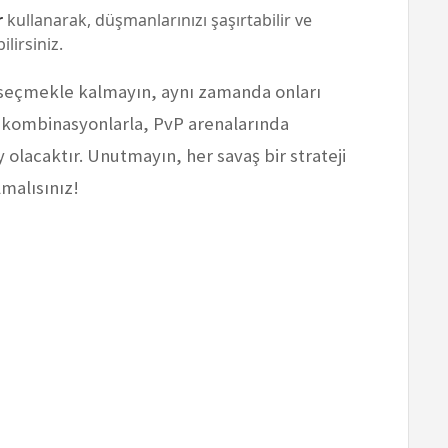
r
kullanarak, düşmanlarınızı şaşırtabilir ve
lirsiniz.
 seçmekle kalmayın, aynı zamanda onları
u kombinasyonlarla, PvP arenalarında
y olacaktır. Unutmayın, her savaş bir strateji
malısınız!