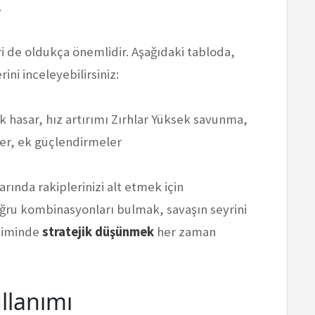
.
i de oldukça önemlidir. Aşağıdaki tabloda,
ini inceleyebilirsiniz:
k hasar, hız artırımı Zırhlar Yüksek savunma,
ler, ek güçlendirmeler
rında rakiplerinizi alt etmek için
oğru kombinasyonları bulmak, savaşın seyrini
eçiminde
stratejik düşünmek
her zaman
llanımı