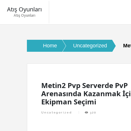
Atış Oyunları
Atış Oyunları
Skip
to
content
Home
Uncategorized
Me
Metin2 Pvp Serverde PvP
Arenasında Kazanmak İç
Ekipman Seçimi
Uncategorized
320