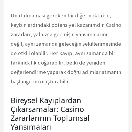
Unutulmaması gereken bir diğer nokta ise,
kaybın ardındaki potansiyel kazanımdır. Casino
zararları, yalnızca geçmişin yansımalarını
değil, aynı zamanda geleceğin şekillenmesinde
de etkili olabilir. Her kayıp, aynı zamanda bir
farkındalık doğurabilir; belki de yeniden
değerlendirme yaparak doğru adımlar atmanın
başlangıcını oluşturabilir.
Bireysel Kayıplardan
Çıkarsamalar: Casino
Zararlarının Toplumsal
Yansımaları