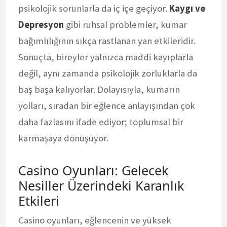
psikolojik sorunlarla da iç içe geçiyor.
Kaygı ve
Depresyon
gibi ruhsal problemler, kumar
bağımlılığının sıkça rastlanan yan etkileridir.
Sonuçta, bireyler yalnızca maddi kayıplarla
değil, aynı zamanda psikolojik zorluklarla da
baş başa kalıyorlar. Dolayısıyla, kumarın
yolları, sıradan bir eğlence anlayışından çok
daha fazlasını ifade ediyor; toplumsal bir
karmaşaya dönüşüyor.
Casino Oyunları: Gelecek
Nesiller Üzerindeki Karanlık
Etkileri
Casino oyunları, eğlencenin ve yüksek