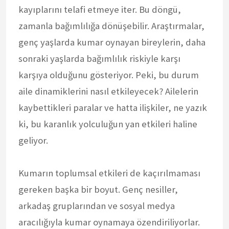
kayıplarını telafi etmeye iter. Bu döngü,
zamanla bağımlılığa dönüşebilir. Araştırmalar,
genç yaşlarda kumar oynayan bireylerin, daha
sonraki yaşlarda bağımlılık riskiyle karşı
karşıya olduğunu gösteriyor. Peki, bu durum
aile dinamiklerini nasıl etkileyecek? Ailelerin
kaybettikleri paralar ve hatta ilişkiler, ne yazık
ki, bu karanlık yolculuğun yan etkileri haline
geliyor.
Kumarın toplumsal etkileri de kaçırılmaması
gereken başka bir boyut. Genç nesiller,
arkadaş gruplarından ve sosyal medya
aracılığıyla kumar oynamaya özendiriliyorlar.