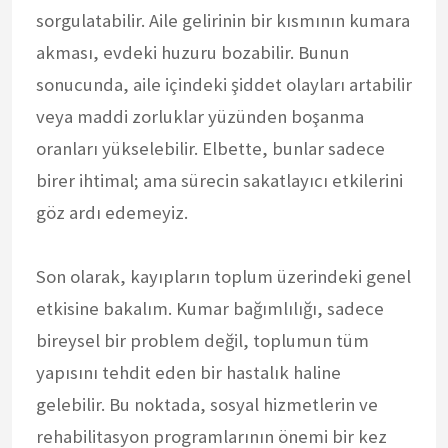
sorgulatabilir. Aile gelirinin bir kısmının kumara
akması, evdeki huzuru bozabilir. Bunun
sonucunda, aile içindeki şiddet olayları artabilir
veya maddi zorluklar yüzünden boşanma
oranları yükselebilir. Elbette, bunlar sadece
birer ihtimal; ama sürecin sakatlayıcı etkilerini
göz ardı edemeyiz.
Son olarak, kayıpların toplum üzerindeki genel
etkisine bakalım. Kumar bağımlılığı, sadece
bireysel bir problem değil, toplumun tüm
yapısını tehdit eden bir hastalık haline
gelebilir. Bu noktada, sosyal hizmetlerin ve
rehabilitasyon programlarının önemi bir kez