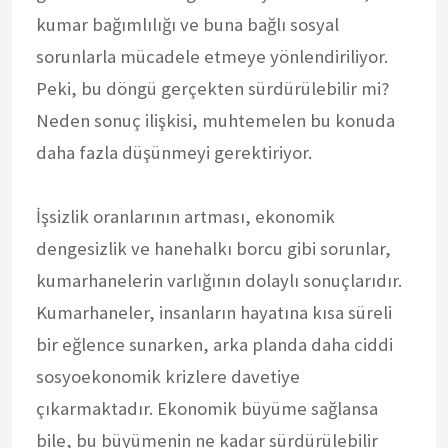
kumar bağımlılığı ve buna bağlı sosyal
sorunlarla mücadele etmeye yönlendiriliyor.
Peki, bu döngü gerçekten sürdürülebilir mi?
Neden sonuç ilişkisi, muhtemelen bu konuda
daha fazla düşünmeyi gerektiriyor.
İşsizlik oranlarının artması, ekonomik
dengesizlik ve hanehalkı borcu gibi sorunlar,
kumarhanelerin varlığının dolaylı sonuçlarıdır.
Kumarhaneler, insanların hayatına kısa süreli
bir eğlence sunarken, arka planda daha ciddi
sosyoekonomik krizlere davetiye
çıkarmaktadır. Ekonomik büyüme sağlansa
bile, bu büyümenin ne kadar sürdürülebilir