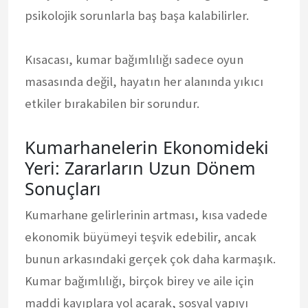
psikolojik sorunlarla baş başa kalabilirler.
Kısacası, kumar bağımlılığı sadece oyun
masasında değil, hayatın her alanında yıkıcı
etkiler bırakabilen bir sorundur.
Kumarhanelerin Ekonomideki
Yeri: Zararların Uzun Dönem
Sonuçları
Kumarhane gelirlerinin artması, kısa vadede
ekonomik büyümeyi teşvik edebilir, ancak
bunun arkasındaki gerçek çok daha karmaşık.
Kumar bağımlılığı, birçok birey ve aile için
maddi kayıplara yol açarak, sosyal yapıyı