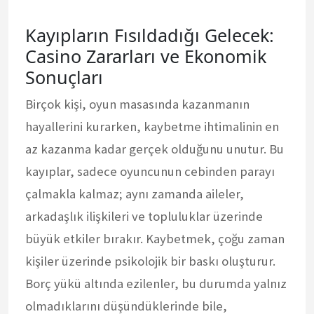
Kayıpların Fısıldadığı Gelecek:
Casino Zararları ve Ekonomik
Sonuçları
Birçok kişi, oyun masasında kazanmanın
hayallerini kurarken, kaybetme ihtimalinin en
az kazanma kadar gerçek olduğunu unutur. Bu
kayıplar, sadece oyuncunun cebinden parayı
çalmakla kalmaz; aynı zamanda aileler,
arkadaşlık ilişkileri ve topluluklar üzerinde
büyük etkiler bırakır. Kaybetmek, çoğu zaman
kişiler üzerinde psikolojik bir baskı oluşturur.
Borç yükü altında ezilenler, bu durumda yalnız
olmadıklarını düşündüklerinde bile,