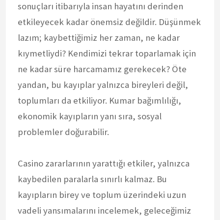
sonuçları itibarıyla insan hayatını derinden
etkileyecek kadar önemsiz değildir. Düşünmek
lazım; kaybettiğimiz her zaman, ne kadar
kıymetliydi? Kendimizi tekrar toparlamak için
ne kadar süre harcamamız gerekecek? Öte
yandan, bu kayıplar yalnızca bireyleri değil,
toplumları da etkiliyor. Kumar bağımlılığı,
ekonomik kayıpların yanı sıra, sosyal
problemler doğurabilir.
Casino zararlarının yarattığı etkiler, yalnızca
kaybedilen paralarla sınırlı kalmaz. Bu
kayıpların birey ve toplum üzerindeki uzun
vadeli yansımalarını incelemek, geleceğimiz