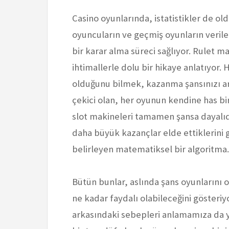
Casino oyunlarında, istatistikler de ol
oyuncuların ve geçmiş oyunların veriler
bir karar alma süreci sağlıyor. Rulet 
ihtimallerle dolu bir hikaye anlatıyor.
olduğunu bilmek, kazanma şansınızı ar
çekici olan, her oyunun kendine has bi
slot makineleri tamamen şansa dayalıd
daha büyük kazançlar elde ettiklerini 
belirleyen matematiksel bir algoritma.
Bütün bunlar, aslında şans oyunlarını
ne kadar faydalı olabileceğini gösteri
arkasındaki sebepleri anlamamıza da y