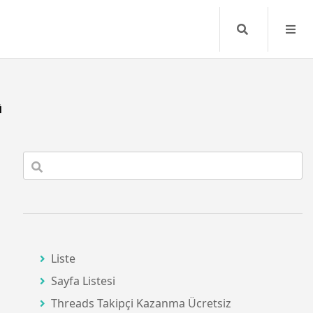
Search
ü
Liste
Sayfa Listesi
Threads Takipçi Kazanma Ücretsiz