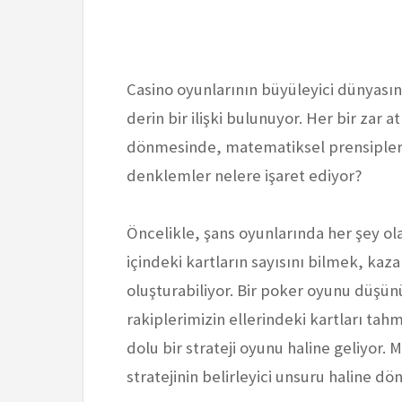
Casino oyunlarının büyüleyici dünyası
derin bir ilişki bulunuyor. Her bir zar 
dönmesinde, matematiksel prensipler 
denklemler nelere işaret ediyor?
Öncelikle, şans oyunlarında her şey olas
içindeki kartların sayısını bilmek, ka
oluşturabiliyor. Bir poker oyunu düşün
rakiplerimizin ellerindeki kartları tah
dolu bir strateji oyunu haline geliyor.
stratejinin belirleyici unsuru haline dö