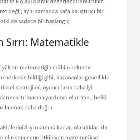
tatistik olayı olarak değerlendirebilirsiniz.
et değil; aynı zamanda kafa karıştırıcı bir
belki de sadece bir başlangıç.
 Sırrı: Matematikle
büyük sır matematiğin mühim rolünde
n herkesin bildiği gibi, kazananlar genellikle
iksel stratejiler, oyuncuların daha iyi
arını artırmasına yardımcı olur. Yani, belki
 kullanmak daha doğru.
kiplerinizi iyi okumak kadar, olasılıkları da
er elin sonucunu etkileyen matematiksel