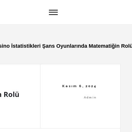
ino İstatistikleri Şans Oyunlarında Matematiğin Rol
 Rolü