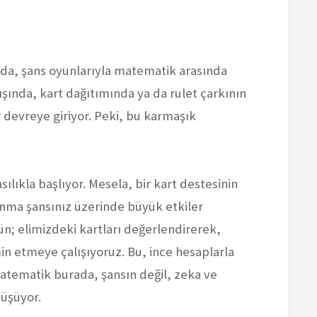
nda, şans oyunlarıyla matematik arasında
atışında, kart dağıtımında ya da rulet çarkının
devreye giriyor. Peki, bu karmaşık
ılıkla başlıyor. Mesela, bir kart destesinin
zanma şansınız üzerinde büyük etkiler
ün; elimizdeki kartları değerlendirerek,
min etmeye çalışıyoruz. Bu, ince hesaplarla
 Matematik burada, şansın değil, zeka ve
nüşüyor.