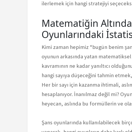
ilerlemek için hangi stratejiyi seçeceks
Matematiğin Altında
Oyunlarındaki İstati
Kimi zaman hepimiz “bugün benim şan
oyunun arkasında yatan matematiksel 
kavramının ne kadar yanıltıcı olduğunu
hangi sayıya düşeceğini tahmin etmek, 
Her bir sayı için kazanma ihtimali, asl
hesaplanıyor. İnanılmaz değil mi? Oyun
heyecan, aslında bu formüllerin ve olas
Şans oyunlarında kullanılabilecek birçok 
yaparak, hangi oyunların daha karlı ol