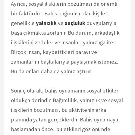
Ayrıca, sosyal ilişkilerin bozulması da önemli
bir faktördür. Bahis bağımlısı olan kişiler,
genellikle
yalnızlık
ve
suçluluk
duygularıyla
başa çıkmakta zorlanır. Bu durum, arkadaşlık
ilişkilerini zedeler ve insanları yalnızlığa iter.
Birçok insan, kaybettikleri parayı ve
zamanlarını başkalarıyla paylaşmak istemez.
Bu da onları daha da yalnızlaştırır.
Sonuç olarak, bahis oynamanın sosyal etkileri
oldukça derindir. Bağımlılık, yalnızlık ve sosyal
ilişkilerin bozulması, bu aktivitenin arka
planında yatan gerçeklerdir. Bahis oynamaya
başlamadan önce, bu etkileri göz önünde