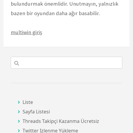
bulundurmak önemlidir. Unutmayın, yalnızlık
bazen bir oyundan daha ağır basabilir.
multiwin giriş
Liste
Sayfa Listesi
Threads Takipçi Kazanma Ücretsiz
Twitter Izlenme Yükleme