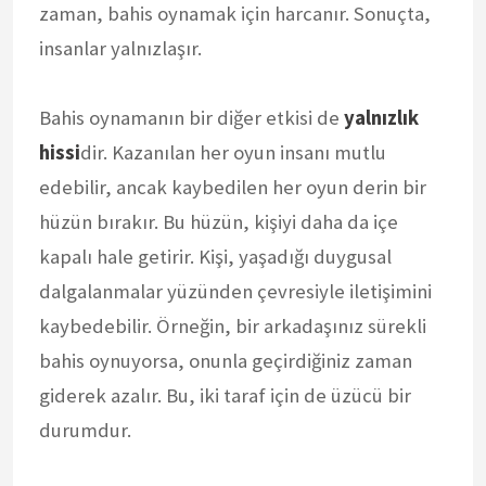
zaman, bahis oynamak için harcanır. Sonuçta,
insanlar yalnızlaşır.
Bahis oynamanın bir diğer etkisi de
yalnızlık
hissi
dir. Kazanılan her oyun insanı mutlu
edebilir, ancak kaybedilen her oyun derin bir
hüzün bırakır. Bu hüzün, kişiyi daha da içe
kapalı hale getirir. Kişi, yaşadığı duygusal
dalgalanmalar yüzünden çevresiyle iletişimini
kaybedebilir. Örneğin, bir arkadaşınız sürekli
bahis oynuyorsa, onunla geçirdiğiniz zaman
giderek azalır. Bu, iki taraf için de üzücü bir
durumdur.